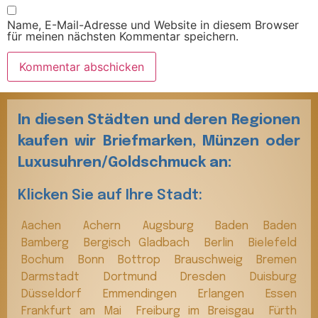
Name, E-Mail-Adresse und Website in diesem Browser
für meinen nächsten Kommentar speichern.
In diesen Städten und deren Regionen
kaufen wir Briefmarken, Münzen oder
Luxusuhren/Goldschmuck an:
Klicken Sie auf Ihre Stadt:
Aachen
Achern
Augsburg
Baden Baden
Bamberg
Bergisch Gladbach
Berlin
Bielefeld
Bochum
Bonn
Bottrop
Brauschweig
Bremen
Darmstadt
Dortmund
Dresden
Duisburg
Düsseldorf
Emmendingen
Erlangen
Essen
Frankfurt am Mai
Freiburg im Breisgau
Fürth