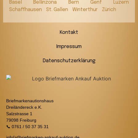
Basel
Bellinzona
Bern
Genf
Luzern
Schaffhausen
St. Gallen
Winterthur
Zürich
Kontakt
Impressum
Datenschutzerklärung
Briefmarkenautionshaus
Dreiländereck e.K.
Salzstrasse 1
79098 Freiburg
📞 0761 / 50 37 35 31
info[at]briefmarken-ankauf-auktion.de