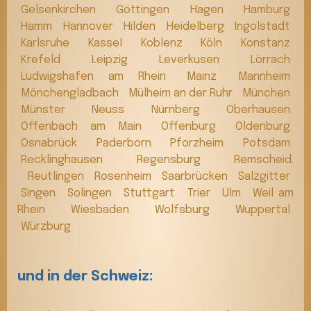
Gelsenkirchen
Göttingen
Hagen
Hamburg
Hamm
Hannover
Hilden
Heidelberg
Ingolstadt
Karlsruhe
Kassel
Koblenz
Köln
Konstanz
Krefeld
Leipzig
Leverkusen
Lörrach
Ludwigshafen am Rhein
Mainz
Mannheim
Mönchengladbach
Mülheim an der Ruhr
München
Münster
Neuss
Nürnberg
Oberhausen
Offenbach am Main
Offenburg
Oldenburg
Osnabrück
Paderborn
Pforzheim
Potsdam
Recklinghausen
Regensburg
Remscheid.
Reutlingen
Rosenheim
Saarbrücken
Salzgitter
Singen
Solingen
Stuttgart
Trier
Ulm
Weil am
Rhein
Wiesbaden
Wolfsburg
Wuppertal
Würzburg
und in der Schweiz: