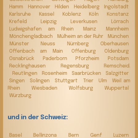
Hamm
Hannover
Hilden
Heidelberg
Ingolstadt
Karlsruhe
Kassel
Koblenz
Köln
Konstanz
Krefeld
Leipzig
Leverkusen
Lörrach
Ludwigshafen am Rhein
Mainz
Mannheim
Mönchengladbach
Mülheim an der Ruhr
München
Münster
Neuss
Nürnberg
Oberhausen
Offenbach am Main
Offenburg
Oldenburg
Osnabrück
Paderborn
Pforzheim
Potsdam
Recklinghausen
Regensburg
Remscheid.
Reutlingen
Rosenheim
Saarbrücken
Salzgitter
Singen
Solingen
Stuttgart
Trier
Ulm
Weil am
Rhein
Wiesbaden
Wolfsburg
Wuppertal
Würzburg
und in der Schweiz:
Basel
Bellinzona
Bern
Genf
Luzern