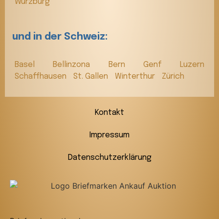
Würzburg
und in der Schweiz:
Basel
Bellinzona
Bern
Genf
Luzern
Schaffhausen
St. Gallen
Winterthur
Zürich
Kontakt
Impressum
Datenschutzerklärung