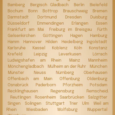
Bamberg
Bergisch Gladbach
Berlin
Bielefeld
Bochum
Bonn
Bottrop
Brauschweig
Bremen
Darmstadt
Dortmund
Dresden
Duisburg
Düsseldorf
Emmendingen
Erlangen
Essen
Frankfurt am Mai
Freiburg im Breisgau
Fürth
Gelsenkirchen
Göttingen
Hagen
Hamburg
Hamm
Hannover
Hilden
Heidelberg
Ingolstadt
Karlsruhe
Kassel
Koblenz
Köln
Konstanz
Krefeld
Leipzig
Leverkusen
Lörrach
Ludwigshafen am Rhein
Mainz
Mannheim
Mönchengladbach
Mülheim an der Ruhr
München
Münster
Neuss
Nürnberg
Oberhausen
Offenbach am Main
Offenburg
Oldenburg
Osnabrück
Paderborn
Pforzheim
Potsdam
Recklinghausen
Regensburg
Remscheid.
Reutlingen
Rosenheim
Saarbrücken
Salzgitter
Singen
Solingen
Stuttgart
Trier
Ulm
Weil am
Rhein
Wiesbaden
Wolfsburg
Wuppertal