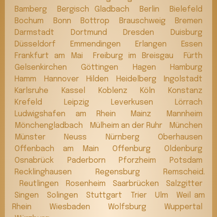
Bamberg
Bergisch Gladbach
Berlin
Bielefeld
Bochum
Bonn
Bottrop
Brauschweig
Bremen
Darmstadt
Dortmund
Dresden
Duisburg
Düsseldorf
Emmendingen
Erlangen
Essen
Frankfurt am Mai
Freiburg im Breisgau
Fürth
Gelsenkirchen
Göttingen
Hagen
Hamburg
Hamm
Hannover
Hilden
Heidelberg
Ingolstadt
Karlsruhe
Kassel
Koblenz
Köln
Konstanz
Krefeld
Leipzig
Leverkusen
Lörrach
Ludwigshafen am Rhein
Mainz
Mannheim
Mönchengladbach
Mülheim an der Ruhr
München
Münster
Neuss
Nürnberg
Oberhausen
Offenbach am Main
Offenburg
Oldenburg
Osnabrück
Paderborn
Pforzheim
Potsdam
Recklinghausen
Regensburg
Remscheid.
Reutlingen
Rosenheim
Saarbrücken
Salzgitter
Singen
Solingen
Stuttgart
Trier
Ulm
Weil am
Rhein
Wiesbaden
Wolfsburg
Wuppertal