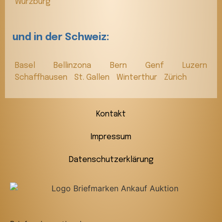
Würzburg
und in der Schweiz:
Basel
Bellinzona
Bern
Genf
Luzern
Schaffhausen
St. Gallen
Winterthur
Zürich
Kontakt
Impressum
Datenschutzerklärung