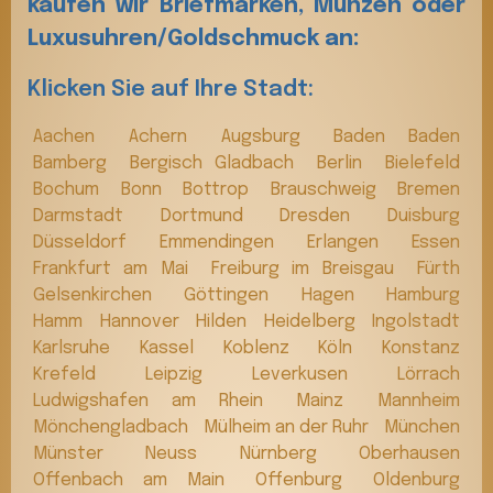
kaufen wir Briefmarken, Münzen oder
Luxusuhren/Goldschmuck an:
Klicken Sie auf Ihre Stadt:
Aachen
Achern
Augsburg
Baden Baden
Bamberg
Bergisch Gladbach
Berlin
Bielefeld
Bochum
Bonn
Bottrop
Brauschweig
Bremen
Darmstadt
Dortmund
Dresden
Duisburg
Düsseldorf
Emmendingen
Erlangen
Essen
Frankfurt am Mai
Freiburg im Breisgau
Fürth
Gelsenkirchen
Göttingen
Hagen
Hamburg
Hamm
Hannover
Hilden
Heidelberg
Ingolstadt
Karlsruhe
Kassel
Koblenz
Köln
Konstanz
Krefeld
Leipzig
Leverkusen
Lörrach
Ludwigshafen am Rhein
Mainz
Mannheim
Mönchengladbach
Mülheim an der Ruhr
München
Münster
Neuss
Nürnberg
Oberhausen
Offenbach am Main
Offenburg
Oldenburg