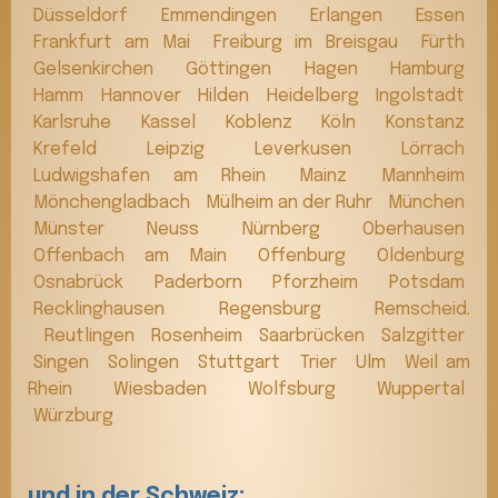
Düsseldorf
Emmendingen
Erlangen
Essen
Frankfurt am Mai
Freiburg im Breisgau
Fürth
Gelsenkirchen
Göttingen
Hagen
Hamburg
Hamm
Hannover
Hilden
Heidelberg
Ingolstadt
Karlsruhe
Kassel
Koblenz
Köln
Konstanz
Krefeld
Leipzig
Leverkusen
Lörrach
Ludwigshafen am Rhein
Mainz
Mannheim
Mönchengladbach
Mülheim an der Ruhr
München
Münster
Neuss
Nürnberg
Oberhausen
Offenbach am Main
Offenburg
Oldenburg
Osnabrück
Paderborn
Pforzheim
Potsdam
Recklinghausen
Regensburg
Remscheid.
Reutlingen
Rosenheim
Saarbrücken
Salzgitter
Singen
Solingen
Stuttgart
Trier
Ulm
Weil am
Rhein
Wiesbaden
Wolfsburg
Wuppertal
Würzburg
und in der Schweiz: