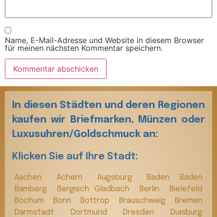
Name, E-Mail-Adresse und Website in diesem Browser
für meinen nächsten Kommentar speichern.
In diesen Städten und deren Regionen
kaufen wir Briefmarken, Münzen oder
Luxusuhren/Goldschmuck an:
Klicken Sie auf Ihre Stadt:
Aachen
Achern
Augsburg
Baden Baden
Bamberg
Bergisch Gladbach
Berlin
Bielefeld
Bochum
Bonn
Bottrop
Brauschweig
Bremen
Darmstadt
Dortmund
Dresden
Duisburg