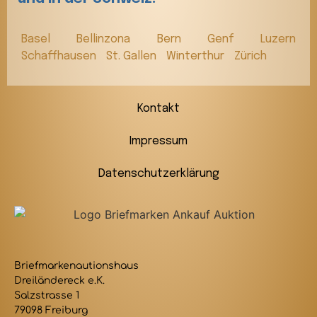
Basel
Bellinzona
Bern
Genf
Luzern
Schaffhausen
St. Gallen
Winterthur
Zürich
Kontakt
Impressum
Datenschutzerklärung
Briefmarkenautionshaus
Dreiländereck e.K.
Salzstrasse 1
79098 Freiburg