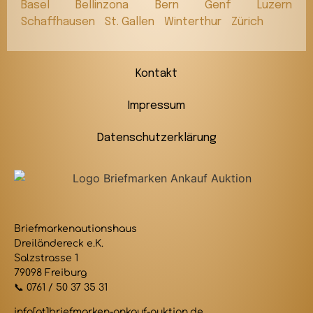
Basel
Bellinzona
Bern
Genf
Luzern
Schaffhausen
St. Gallen
Winterthur
Zürich
Kontakt
Impressum
Datenschutzerklärung
Briefmarkenautionshaus
Dreiländereck e.K.
Salzstrasse 1
79098 Freiburg
📞 0761 / 50 37 35 31
info[at]briefmarken-ankauf-auktion.de