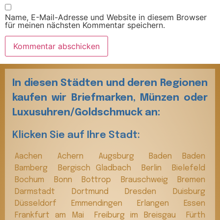
Name, E-Mail-Adresse und Website in diesem Browser
für meinen nächsten Kommentar speichern.
In diesen Städten und deren Regionen
kaufen wir Briefmarken, Münzen oder
Luxusuhren/Goldschmuck an:
Klicken Sie auf Ihre Stadt:
Aachen
Achern
Augsburg
Baden Baden
Bamberg
Bergisch Gladbach
Berlin
Bielefeld
Bochum
Bonn
Bottrop
Brauschweig
Bremen
Darmstadt
Dortmund
Dresden
Duisburg
Düsseldorf
Emmendingen
Erlangen
Essen
Frankfurt am Mai
Freiburg im Breisgau
Fürth