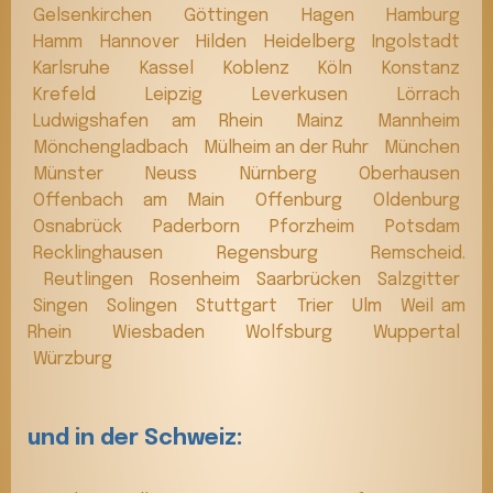
Gelsenkirchen
Göttingen
Hagen
Hamburg
Hamm
Hannover
Hilden
Heidelberg
Ingolstadt
Karlsruhe
Kassel
Koblenz
Köln
Konstanz
Krefeld
Leipzig
Leverkusen
Lörrach
Ludwigshafen am Rhein
Mainz
Mannheim
Mönchengladbach
Mülheim an der Ruhr
München
Münster
Neuss
Nürnberg
Oberhausen
Offenbach am Main
Offenburg
Oldenburg
Osnabrück
Paderborn
Pforzheim
Potsdam
Recklinghausen
Regensburg
Remscheid.
Reutlingen
Rosenheim
Saarbrücken
Salzgitter
Singen
Solingen
Stuttgart
Trier
Ulm
Weil am
Rhein
Wiesbaden
Wolfsburg
Wuppertal
Würzburg
und in der Schweiz: