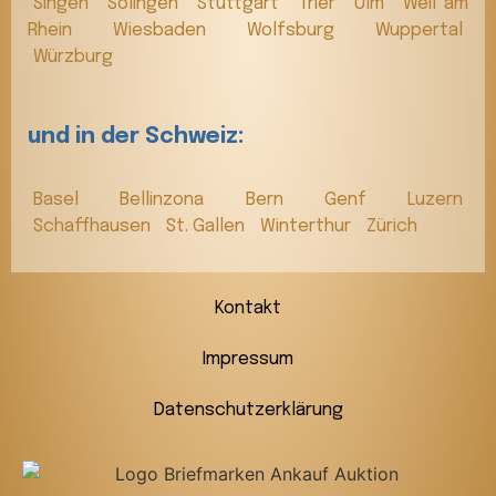
Singen
Solingen
Stuttgart
Trier
Ulm
Weil am
Rhein
Wiesbaden
Wolfsburg
Wuppertal
Würzburg
und in der Schweiz:
Basel
Bellinzona
Bern
Genf
Luzern
Schaffhausen
St. Gallen
Winterthur
Zürich
Kontakt
Impressum
Datenschutzerklärung