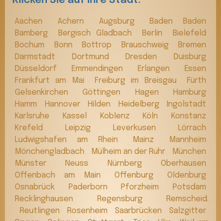
Klicken Sie auf Ihre Stadt:
Aachen
Achern
Augsburg
Baden Baden
Bamberg
Bergisch Gladbach
Berlin
Bielefeld
Bochum
Bonn
Bottrop
Brauschweig
Bremen
Darmstadt
Dortmund
Dresden
Duisburg
Düsseldorf
Emmendingen
Erlangen
Essen
Frankfurt am Mai
Freiburg im Breisgau
Fürth
Gelsenkirchen
Göttingen
Hagen
Hamburg
Hamm
Hannover
Hilden
Heidelberg
Ingolstadt
Karlsruhe
Kassel
Koblenz
Köln
Konstanz
Krefeld
Leipzig
Leverkusen
Lörrach
Ludwigshafen am Rhein
Mainz
Mannheim
Mönchengladbach
Mülheim an der Ruhr
München
Münster
Neuss
Nürnberg
Oberhausen
Offenbach am Main
Offenburg
Oldenburg
Osnabrück
Paderborn
Pforzheim
Potsdam
Recklinghausen
Regensburg
Remscheid.
Reutlingen
Rosenheim
Saarbrücken
Salzgitter