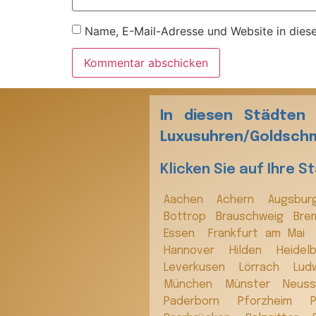
Name, E-Mail-Adresse und Website in dies
In diesen Städten
Luxusuhren/Goldschm
Klicken Sie auf Ihre S
Aachen
Achern
Augsbu
Bottrop
Brauschweig
Bre
Essen
Frankfurt am Mai
Hannover
Hilden
Heide
Leverkusen
Lörrach
Lud
München
Münster
Neus
Paderborn
Pforzheim