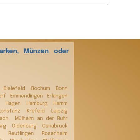
arken, Münzen oder
n
Bielefeld
Bochum
Bonn
orf
Emmendingen
Erlangen
n
Hagen
Hamburg
Hamm
Konstanz
Krefeld
Leipzig
bach
Mülheim an der Ruhr
urg
Oldenburg
Osnabrück
d.
Reutlingen
Rosenheim