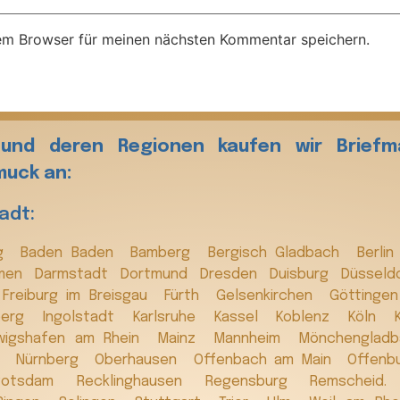
em Browser für meinen nächsten Kommentar speichern.
 und deren Regionen kaufen wir Briefm
uck an:
tadt:
rg
Baden Baden
Bamberg
Bergisch Gladbach
Berli
men
Darmstadt
Dortmund
Dresden
Duisburg
Düsseld
Freiburg im Breisgau
Fürth
Gelsenkirchen
Göttinge
lberg
Ingolstadt
Karlsruhe
Kassel
Koblenz
Köln
wigshafen am Rhein
Mainz
Mannheim
Mönchenglad
s
Nürnberg
Oberhausen
Offenbach am Main
Offenb
Potsdam
Recklinghausen
Regensburg
Remschei