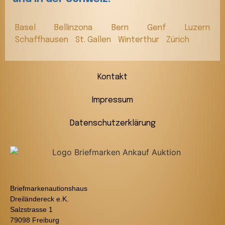
Basel
Bellinzona
Bern
Genf
Luzern
Schaffhausen
St. Gallen
Winterthur
Zürich
Kontakt
Impressum
Datenschutzerklärung
Briefmarkenautionshaus
Dreiländereck e.K.
Salzstrasse 1
79098 Freiburg