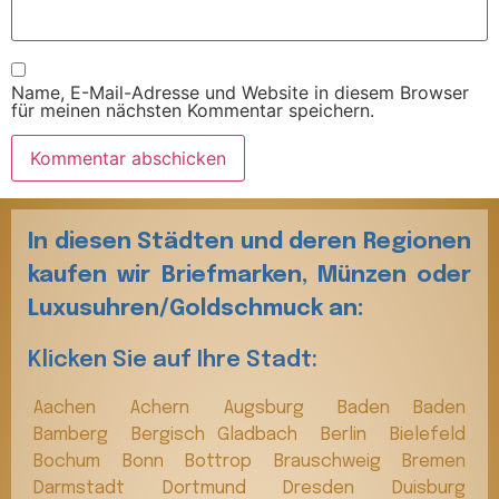
Name, E-Mail-Adresse und Website in diesem Browser
für meinen nächsten Kommentar speichern.
In diesen Städten und deren Regionen
kaufen wir Briefmarken, Münzen oder
Luxusuhren/Goldschmuck an:
Klicken Sie auf Ihre Stadt:
Aachen
Achern
Augsburg
Baden Baden
Bamberg
Bergisch Gladbach
Berlin
Bielefeld
Bochum
Bonn
Bottrop
Brauschweig
Bremen
Darmstadt
Dortmund
Dresden
Duisburg