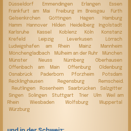
Düsseldorf
Emmendingen
Erlangen
Essen
Frankfurt am Mai
Freiburg im Breisgau
Fürth
Gelsenkirchen
Göttingen
Hagen
Hamburg
Hamm
Hannover
Hilden
Heidelberg
Ingolstadt
Karlsruhe
Kassel
Koblenz
Köln
Konstanz
Krefeld
Leipzig
Leverkusen
Lörrach
Ludwigshafen am Rhein
Mainz
Mannheim
Mönchengladbach
Mülheim an der Ruhr
München
Münster
Neuss
Nürnberg
Oberhausen
Offenbach am Main
Offenburg
Oldenburg
Osnabrück
Paderborn
Pforzheim
Potsdam
Recklinghausen
Regensburg
Remscheid.
Reutlingen
Rosenheim
Saarbrücken
Salzgitter
Singen
Solingen
Stuttgart
Trier
Ulm
Weil am
Rhein
Wiesbaden
Wolfsburg
Wuppertal
Würzburg
und in der Schweiz: