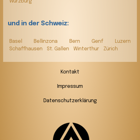
Würzburg
und in der Schweiz:
Basel
Bellinzona
Bern
Genf
Luzern
Schaffhausen
St. Gallen
Winterthur
Zürich
Kontakt
Impressum
Datenschutzerklärung