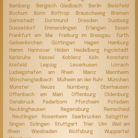
Bamberg
Bergisch Gladbach
Berlin
Bielefeld
Bochum
Bonn
Bottrop
Brauschweig
Bremen
Darmstadt
Dortmund
Dresden
Duisburg
Düsseldorf
Emmendingen
Erlangen
Essen
Frankfurt am Mai
Freiburg im Breisgau
Fürth
Gelsenkirchen
Göttingen
Hagen
Hamburg
Hamm
Hannover
Hilden
Heidelberg
Ingolstadt
Karlsruhe
Kassel
Koblenz
Köln
Konstanz
Krefeld
Leipzig
Leverkusen
Lörrach
Ludwigshafen am Rhein
Mainz
Mannheim
Mönchengladbach
Mülheim an der Ruhr
München
Münster
Neuss
Nürnberg
Oberhausen
Offenbach am Main
Offenburg
Oldenburg
Osnabrück
Paderborn
Pforzheim
Potsdam
Recklinghausen
Regensburg
Remscheid.
Reutlingen
Rosenheim
Saarbrücken
Salzgitter
Singen
Solingen
Stuttgart
Trier
Ulm
Weil am
Rhein
Wiesbaden
Wolfsburg
Wuppertal