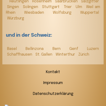
Reutlingen
Rosenheim
Saarbrücken
Salzgitter
Singen
Solingen
Stuttgart
Trier
Ulm
Weil am
Rhein
Wiesbaden
Wolfsburg
Wuppertal
Würzburg
und in der Schweiz:
Basel
Bellinzona
Bern
Genf
Luzern
Schaffhausen
St. Gallen
Winterthur
Zürich
Kontakt
Impressum
Datenschutzerklärung