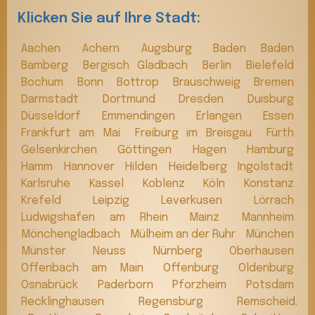
Klicken Sie auf Ihre Stadt:
Aachen
Achern
Augsburg
Baden Baden
Bamberg
Bergisch Gladbach
Berlin
Bielefeld
Bochum
Bonn
Bottrop
Brauschweig
Bremen
Darmstadt
Dortmund
Dresden
Duisburg
Düsseldorf
Emmendingen
Erlangen
Essen
Frankfurt am Mai
Freiburg im Breisgau
Fürth
Gelsenkirchen
Göttingen
Hagen
Hamburg
Hamm
Hannover
Hilden
Heidelberg
Ingolstadt
Karlsruhe
Kassel
Koblenz
Köln
Konstanz
Krefeld
Leipzig
Leverkusen
Lörrach
Ludwigshafen am Rhein
Mainz
Mannheim
Mönchengladbach
Mülheim an der Ruhr
München
Münster
Neuss
Nürnberg
Oberhausen
Offenbach am Main
Offenburg
Oldenburg
Osnabrück
Paderborn
Pforzheim
Potsdam
Recklinghausen
Regensburg
Remscheid.