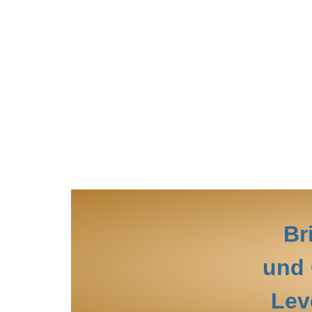
Br
und 
Lev