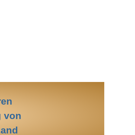
ren
g von
Land