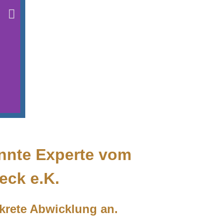
Sammler Briefmarke aus dem
Deutschen Reich
annte Experte vom
eck e.K.
skrete Abwicklung an.