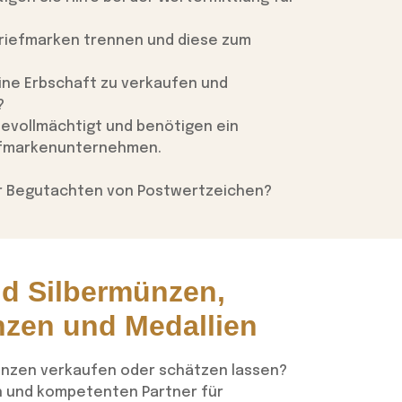
 Briefmarken trennen und diese zum
ine Erbschaft zu verkaufen und
wertvolle
Briefmarken
Briefmarken-
?
steigern lassen
Serien
bevollmächtigt und benötigen ein
iefmarkenunternehmen.
er Begutachten von Postwertzeichen?
nd Silbermünzen,
zen und Medallien
ünzen verkaufen oder schätzen lassen?
en und kompetenten Partner für