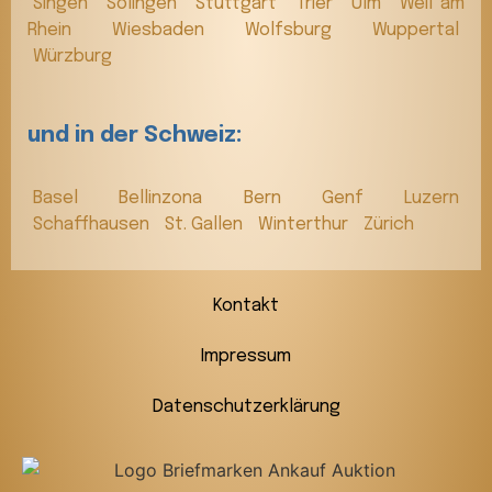
Singen
Solingen
Stuttgart
Trier
Ulm
Weil am
Rhein
Wiesbaden
Wolfsburg
Wuppertal
Würzburg
und in der Schweiz:
Basel
Bellinzona
Bern
Genf
Luzern
Schaffhausen
St. Gallen
Winterthur
Zürich
Kontakt
Impressum
Datenschutzerklärung