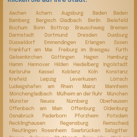
Klicken Sie auf Ihre Stadt:
Aachen
Achern
Augsburg
Baden Baden
Bamberg
Bergisch Gladbach
Berlin
Bielefeld
Bochum
Bonn
Bottrop
Brauschweig
Bremen
Darmstadt
Dortmund
Dresden
Duisburg
Düsseldorf
Emmendingen
Erlangen
Essen
Frankfurt am Mai
Freiburg im Breisgau
Fürth
Gelsenkirchen
Göttingen
Hagen
Hamburg
Hamm
Hannover
Hilden
Heidelberg
Ingolstadt
Karlsruhe
Kassel
Koblenz
Köln
Konstanz
Krefeld
Leipzig
Leverkusen
Lörrach
Ludwigshafen am Rhein
Mainz
Mannheim
Mönchengladbach
Mülheim an der Ruhr
München
Münster
Neuss
Nürnberg
Oberhausen
Offenbach am Main
Offenburg
Oldenburg
Osnabrück
Paderborn
Pforzheim
Potsdam
Recklinghausen
Regensburg
Remscheid.
Reutlingen
Rosenheim
Saarbrücken
Salzgitter