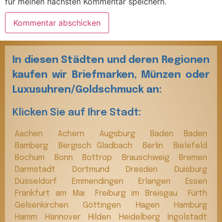
für meinen nächsten Kommentar speichern.
In diesen Städten und deren Regionen
kaufen wir Briefmarken, Münzen oder
Luxusuhren/Goldschmuck an:
Klicken Sie auf Ihre Stadt:
Aachen
Achern
Augsburg
Baden Baden
Bamberg
Bergisch Gladbach
Berlin
Bielefeld
Bochum
Bonn
Bottrop
Brauschweig
Bremen
Darmstadt
Dortmund
Dresden
Duisburg
Düsseldorf
Emmendingen
Erlangen
Essen
Frankfurt am Mai
Freiburg im Breisgau
Fürth
Gelsenkirchen
Göttingen
Hagen
Hamburg
Hamm
Hannover
Hilden
Heidelberg
Ingolstadt