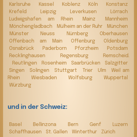
Karlsruhe
Kassel
Koblenz
Köln
Konstanz
Krefeld
Leipzig
Leverkusen
Lörrach
Ludwigshafen am Rhein
Mainz
Mannheim
Mönchengladbach
Mülheim an der Ruhr
München
Münster
Neuss
Nürnberg
Oberhausen
Offenbach am Main
Offenburg
Oldenburg
Osnabrück
Paderborn
Pforzheim
Potsdam
Recklinghausen
Regensburg
Remscheid.
Reutlingen
Rosenheim
Saarbrücken
Salzgitter
Singen
Solingen
Stuttgart
Trier
Ulm
Weil am
Rhein
Wiesbaden
Wolfsburg
Wuppertal
Würzburg
und in der Schweiz:
Basel
Bellinzona
Bern
Genf
Luzern
Schaffhausen
St. Gallen
Winterthur
Zürich