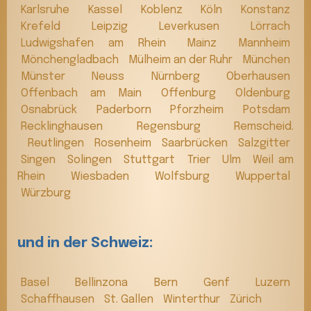
Karlsruhe
Kassel
Koblenz
Köln
Konstanz
Krefeld
Leipzig
Leverkusen
Lörrach
Ludwigshafen am Rhein
Mainz
Mannheim
Mönchengladbach
Mülheim an der Ruhr
München
Münster
Neuss
Nürnberg
Oberhausen
Offenbach am Main
Offenburg
Oldenburg
Osnabrück
Paderborn
Pforzheim
Potsdam
Recklinghausen
Regensburg
Remscheid.
Reutlingen
Rosenheim
Saarbrücken
Salzgitter
Singen
Solingen
Stuttgart
Trier
Ulm
Weil am
Rhein
Wiesbaden
Wolfsburg
Wuppertal
Würzburg
und in der Schweiz:
Basel
Bellinzona
Bern
Genf
Luzern
Schaffhausen
St. Gallen
Winterthur
Zürich