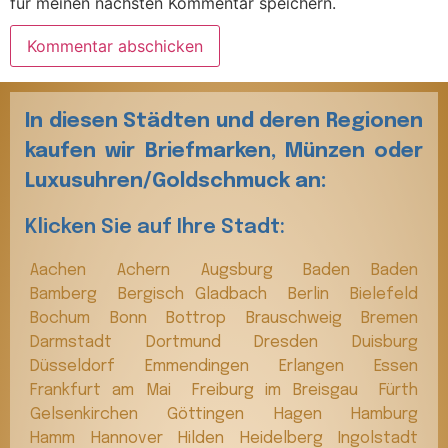
für meinen nächsten Kommentar speichern.
In diesen Städten und deren Regionen
kaufen wir Briefmarken, Münzen oder
Luxusuhren/Goldschmuck an:
Klicken Sie auf Ihre Stadt:
Aachen
Achern
Augsburg
Baden Baden
Bamberg
Bergisch Gladbach
Berlin
Bielefeld
Bochum
Bonn
Bottrop
Brauschweig
Bremen
Darmstadt
Dortmund
Dresden
Duisburg
Düsseldorf
Emmendingen
Erlangen
Essen
Frankfurt am Mai
Freiburg im Breisgau
Fürth
Gelsenkirchen
Göttingen
Hagen
Hamburg
Hamm
Hannover
Hilden
Heidelberg
Ingolstadt