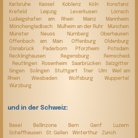
Karlsruhe
Kassel
Koblenz
Köln
Konstanz
Krefeld
Leipzig
Leverkusen
Lörrach
Ludwigshafen am Rhein
Mainz
Mannheim
Mönchengladbach
Mülheim an der Ruhr
München
Münster
Neuss
Nürnberg
Oberhausen
Offenbach am Main
Offenburg
Oldenburg
Osnabrück
Paderborn
Pforzheim
Potsdam
Recklinghausen
Regensburg
Remscheid.
Reutlingen
Rosenheim
Saarbrücken
Salzgitter
Singen
Solingen
Stuttgart
Trier
Ulm
Weil am
Rhein
Wiesbaden
Wolfsburg
Wuppertal
Würzburg
und in der Schweiz:
Basel
Bellinzona
Bern
Genf
Luzern
Schaffhausen
St. Gallen
Winterthur
Zürich