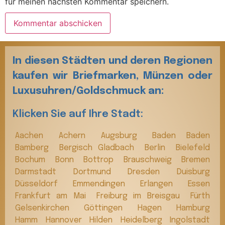
für meinen nächsten Kommentar speichern.
In diesen Städten und deren Regionen
kaufen wir Briefmarken, Münzen oder
Luxusuhren/Goldschmuck an:
Klicken Sie auf Ihre Stadt:
Aachen
Achern
Augsburg
Baden Baden
Bamberg
Bergisch Gladbach
Berlin
Bielefeld
Bochum
Bonn
Bottrop
Brauschweig
Bremen
Darmstadt
Dortmund
Dresden
Duisburg
Düsseldorf
Emmendingen
Erlangen
Essen
Frankfurt am Mai
Freiburg im Breisgau
Fürth
Gelsenkirchen
Göttingen
Hagen
Hamburg
Hamm
Hannover
Hilden
Heidelberg
Ingolstadt